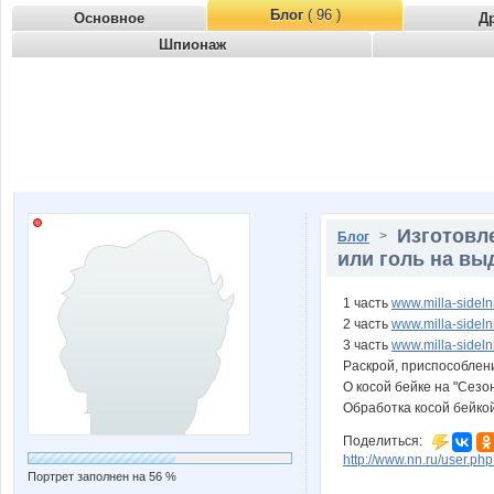
Блог
( 96 )
Основное
Д
Шпионаж
Изготовл
>
Блог
или голь на вы
1 часть
www.milla-sideln
2 часть
www.milla-sideln
3 часть
www.milla-sideln
Раскрой, приспособле
О косой бейке на "Сезо
Обработка косой бейко
Поделиться:
http://www.nn.ru/user.p
Портрет заполнен на 56 %