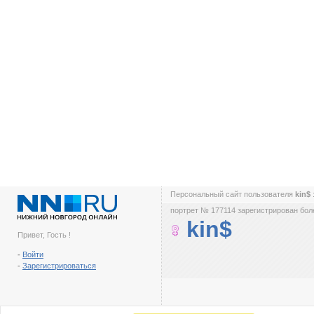
Персональный сайт пользователя
kin$
портрет № 177114 зарегистрирован боле
kin$
Привет, Гость !
-
Войти
-
Зарегистрироваться