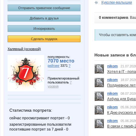
Куколки-малышки
Отправить приватное сообщение
0 комментариев
. Ва
Добавить в друзья
Игнорировать
Чтобы оставлять ко
Сделать подарок
Халявный (основной)
Новые записи в бл
популярность:
7070 место
рейтинг
3371
?
nikom
21.07.202
Хотел в IT - поп
Привилегированный
nikom
18.07.202
пользователь
7
Полдневное лет
уровня
nikom
08.07.202
Азбука для Бура
nikom
05.06.202
Статистика портрета:
К Дню русского 
сейчас просматривают портрет - 0
nikom
05.06.202
зарегистрированные пользователи
В связи с пмэф-
посетившие портрет за 7 дней - 0