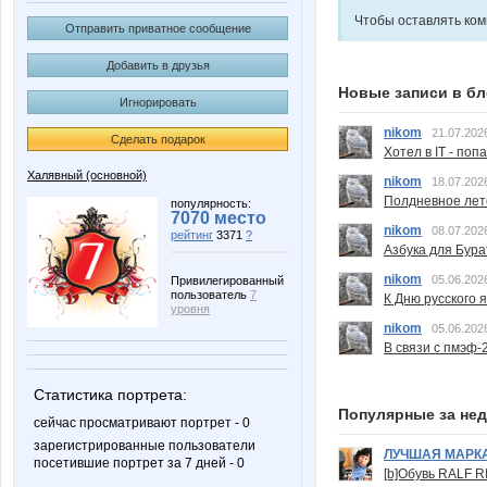
Чтобы оставлять ко
Отправить приватное сообщение
Добавить в друзья
Новые записи в бл
Игнорировать
nikom
21.07.202
Сделать подарок
Хотел в IT - поп
Халявный (основной)
nikom
18.07.202
Полдневное лет
популярность:
7070 место
nikom
08.07.202
рейтинг
3371
?
Азбука для Бура
nikom
05.06.202
Привилегированный
пользователь
7
К Дню русского 
уровня
nikom
05.06.202
В связи с пмэф-
Статистика портрета:
Популярные за не
сейчас просматривают портрет - 0
зарегистрированные пользователи
ЛУЧШАЯ МАРК
посетившие портрет за 7 дней - 0
[b]Обувь RALF RI