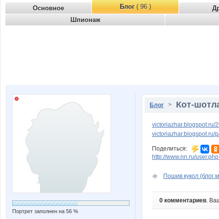
Блог
( 96 )
Основное
Д
Шпионаж
Кот-шотл
>
Блог
victoriazhar.blogspot.ru/
victoriazhar.blogspot.ru
Поделиться:
http://www.nn.ru/user.p
Пошив кукол (блог м
0 комментариев
. Ва
Портрет заполнен на 56 %